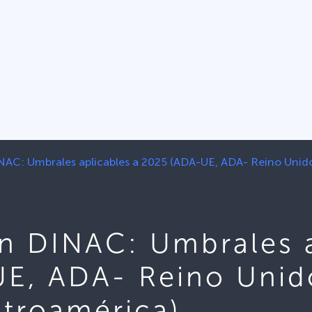
NAC: Umbrales aplicables a 2025 (ADA-UE, ADA- Reino Uni
un DINAC: Umbrales a
E, ADA- Reino Unid
troamérica)