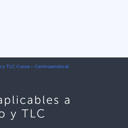
do y TLC Corea – Centroamérica)
plicables a
o y TLC