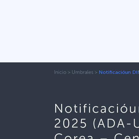
Inicio
>
Umbrales
>
Notificacióun DI
Notificació
2025 (ADA-U
Corea – Cen