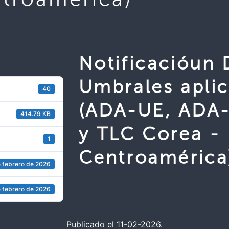
Notificacióun
Umbrales aplic
40
(ADA-UE, ADA-
414.79 KB
y TLC Corea -
1
Centroamérica
e febrero de 2026
e febrero de 2026
Publicado el 11-02-2026.