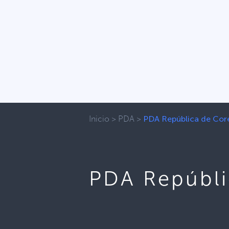
Inicio
>
PDA
>
PDA República de Cor
PDA Repúbli