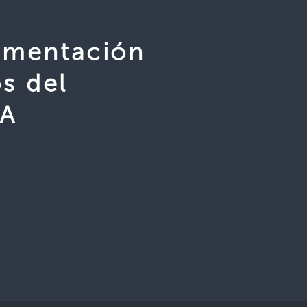
limentación
s del
EA