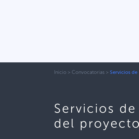
Inicio
>
Convocatorias
>
Servicios d
Servicios d
del proyect